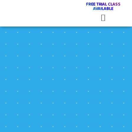
FREE TRIAL CLASS
AVAILABLE
Program Kami
Hubungi Kami
Find RoboThink